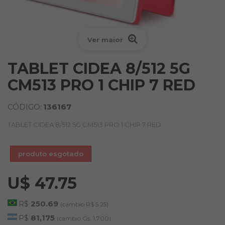
Ver maior
TABLET CIDEA 8/512 5G
CM513 PRO 1 CHIP 7 RED
CÓDIGO:
136167
TABLET CIDEA 8/512 5G CM513 PRO 1 CHIP 7 RED
produto esgotado
U$ 47.75
R$
250.69
(cambio R$ 5.25)
P$
81,175
(cambio Gs. 1,700)