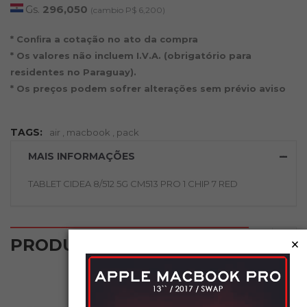
Gs.
296,050
(cambio P$ 6,200)
* Conﬁra a cotação no ato da compra
* Os valores não incluem I.V.A. (obrigatório para
residentes no Paraguay).
* Os preços podem sofrer alterações sem prévio aviso
TAGS:
air
,
macbook
,
pack
MAIS INFORMAÇÕES
TABLET CIDEA 8/512 5G CM513 PRO 1 CHIP 7 RED
‹
›
×
PRODUTOS RELACIONADOS
NOVO