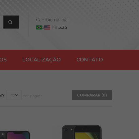
Cambio na loja:
5.25
R$
ÇOS
LOCALIZAÇÃO
CONTATO
COMPARAR (
0
)
AR
por página