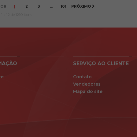
IOR
1
2
3
...
101
PRÓXIMO
 a 12 de 1210 itens
MAÇÃO
SERVIÇO AO CLIENTE
os
Contato
Vendedores
Mapa do site