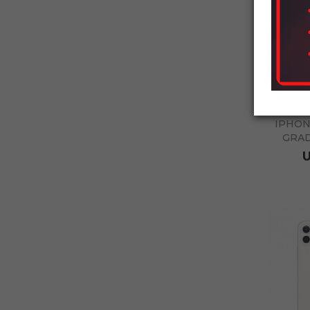
IPHON
GRAD
U