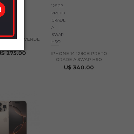
 13 128GB VERDE
SWAP HSO
U$ 275.00
IPHONE 14 128GB PRETO
GRADE A SWAP HSO
U$ 340.00