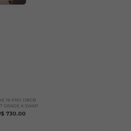
E 16 PRO 128GB
T GRADE A SWAP
HSO
U$ 730.00