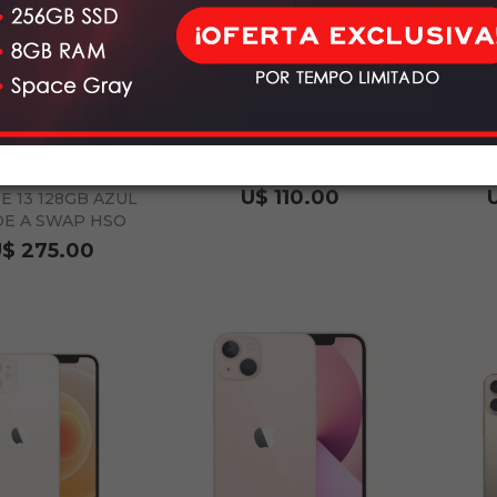
IPHONE SE2 128GB
IPHONE
BLACK SWAP USA
U$ 110.00
E 13 128GB AZUL
E A SWAP HSO
$ 275.00