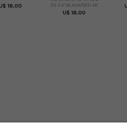
CO/VERMELHO
DS 2.4" BLACK/RED AE
U$ 18.00
U$ 18.00