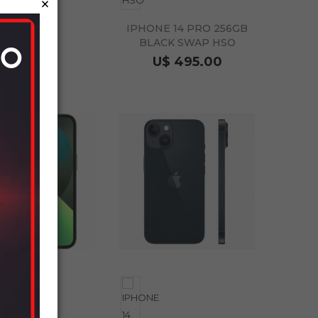
×
IPHONE 14 PRO 256GB
BLACK SWAP HSO
U$ 495.00