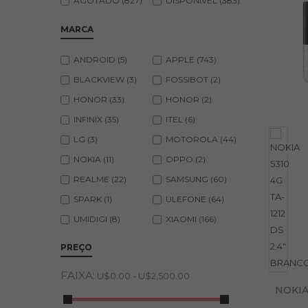
AGOTADO
(827)
DISPONÍVEL
(383)
MARCA
ANDROID
(5)
APPLE
(743)
BLACKVIEW
(3)
FOSSIBOT
(2)
HONOR
(33)
HONOR
(2)
INFINIX
(35)
ITEL
(6)
LG
(3)
MOTOROLA
(44)
NOKIA
(11)
OPPO
(2)
REALME
(22)
SAMSUNG
(60)
SPARK
(1)
ULEFONE
(64)
UMIDIGI
(8)
XIAOMI
(166)
PREÇO
FAIXA:
U$0.00 - U$2,500.00
NOKIA