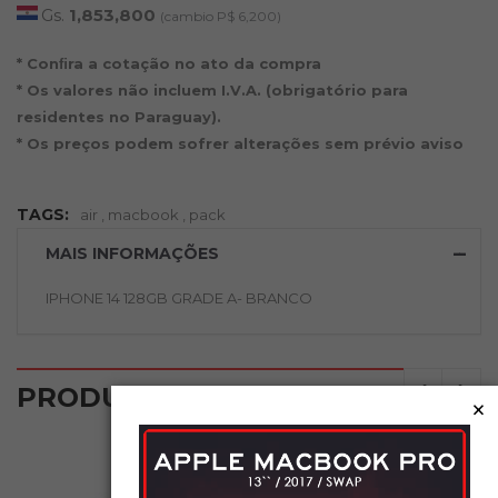
Gs.
1,853,800
(cambio P$ 6,200)
* Conﬁra a cotação no ato da compra
* Os valores não incluem I.V.A. (obrigatório para
residentes no Paraguay).
* Os preços podem sofrer alterações sem prévio aviso
TAGS:
air
,
macbook
,
pack
MAIS INFORMAÇÕES
IPHONE 14 128GB GRADE A- BRANCO
‹
›
PRODUTOS RELACIONADOS
×
NOVO