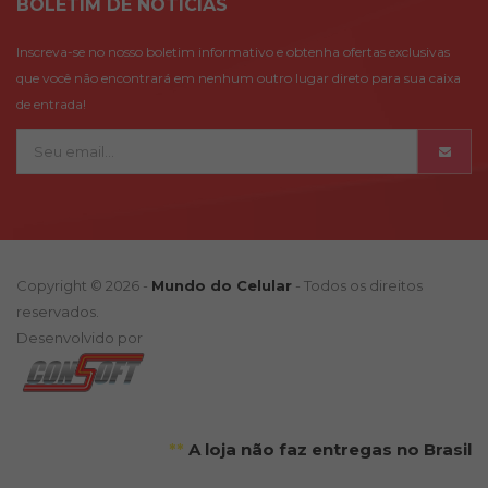
BOLETÍM DE NOTÍCIAS
Inscreva-se no nosso boletim informativo e obtenha ofertas exclusivas
que você não encontrará em nenhum outro lugar direto para sua caixa
de entrada!
Copyright © 2026 -
Mundo do Celular
- Todos os direitos
reservados.
Desenvolvido por
**
A loja não faz entregas no Brasil