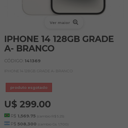
Ver maior
IPHONE 14 128GB GRADE
A- BRANCO
CÓDIGO:
141369
IPHONE 14 128GB GRADE A- BRANCO
produto esgotado
U$ 299.00
R$
1,569.75
(cambio R$ 5.25)
P$
508,300
(cambio Gs. 1,700)