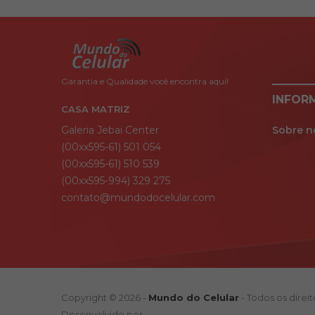
Garantia e Qualidade você encontra aqui!
INFOR
CASA MATRIZ
Galeria Jebai Center
Sobre n
(00xx595-61) 501 054
(00xx595-61) 510 539
(00xx595-994) 329 275
contato@mundodocelular.com
Copyright © 2026 -
Mundo do Celular
- Todos os direi
Desenvolvido por