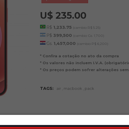
U$ 235.00
R$
1,233.75
(cambio R$ 5.25)
P$
399,500
(cambio Gs. 1,700)
Gs.
1,457,000
(cambio P$ 6,200)
* Conﬁra a cotação no ato da compra
* Os valores não incluem I.V.A. (obrigatór
* Os preços podem sofrer alterações sem
TAGS:
air
,
macbook
,
pack