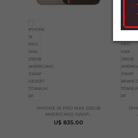
IPHONE 16 PRO MAX 256GB
IPH
AMERICANO SWAP...
U$ 835.00