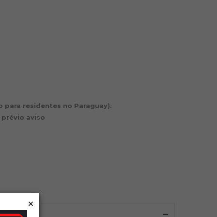
io para residentes no Paraguay).
 prévio aviso
×