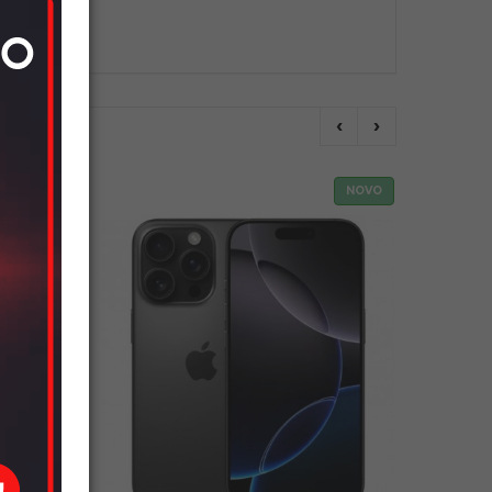
‹
›
NOVO
NOVO