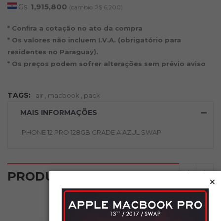
Gs.
1,915,800
(cambio P$ 6,200)
* Conﬁra a cotação no ato da compra
* Os valores não incluem I.V.A. (obrigatório para
residentes no Paraguay).
* Os preços podem sofrer alterações sem prévio aviso
TAGS:
air
,
macbook
,
pack
MAIS INFORMAÇÕES
IPHONE 12 PRO 128GB GRADE A AZUL SWAP
‹
›
PRODUTOS RELACIONADOS
×
NOVO