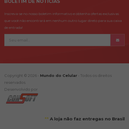
BOLETÍM DE NOTÍCIAS
Inscreva-se no nosso boletim informativo e obtenha ofertas exclusivas
que você não encontrará em nenhum outro lugar direto para sua caixa
de entrada!
Copyright © 2026 -
Mundo do Celular
- Todos os direitos
reservados.
Desenvolvido por
**
A loja não faz entregas no Brasil