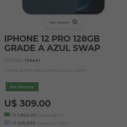
Ver maior
IPHONE 12 PRO 128GB
GRADE A AZUL SWAP
CÓDIGO:
139441
IPHONE 12 PRO 128GB GRADE A AZUL SWAP
Em Estoque
U$ 309.00
R$
1,622.25
(cambio R$ 5.25)
P$
525,300
(cambio Gs. 1,700)