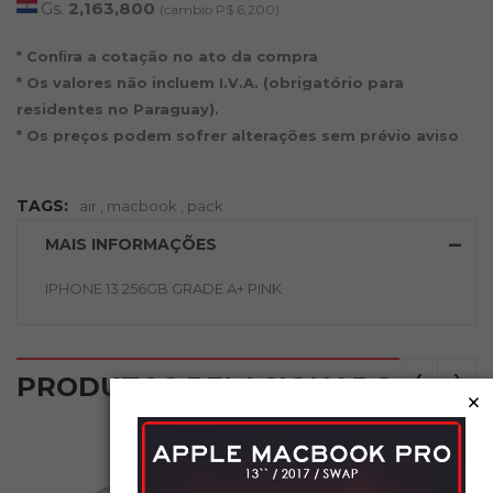
Gs.
2,163,800
(cambio P$ 6,200)
* Conﬁra a cotação no ato da compra
* Os valores não incluem I.V.A. (obrigatório para
residentes no Paraguay).
* Os preços podem sofrer alterações sem prévio aviso
TAGS:
air
,
macbook
,
pack
MAIS INFORMAÇÕES
IPHONE 13 256GB GRADE A+ PINK
‹
›
PRODUTOS RELACIONADOS
×
NOVO