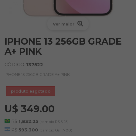
Ver maior
IPHONE 13 256GB GRADE
A+ PINK
CÓDIGO:
137522
IPHONE 13 256GB GRADE A+ PINK
produto esgotado
U$ 349.00
R$
1,832.25
(cambio R$ 5.25)
P$
593,300
(cambio Gs. 1,700)