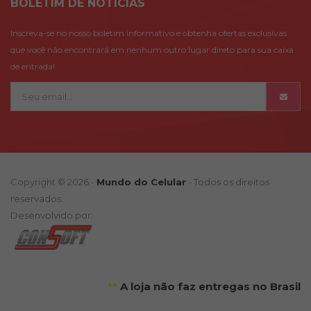
BOLETÍM DE NOTÍCIAS
Inscreva-se no nosso boletim informativo e obtenha ofertas exclusivas
que você não encontrará em nenhum outro lugar direto para sua caixa
de entrada!
Copyright © 2026 -
Mundo do Celular
- Todos os direitos
reservados.
Desenvolvido por
**
A loja não faz entregas no Brasil