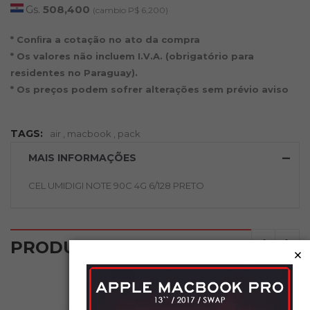
Gs.
508,400
(cambio P$ 6,200)
* Conﬁra a cotação no ato da compra
* Os valores não incluem I.V.A. (obrigatório para
residentes no Paraguay).
* Os preços podem sofrer alterações sem prévio aviso
TAGS:
air
,
macbook
,
pack
MAIS INFORMAÇÕES
CEL UMIDIGI NOTE 90C 4G 6/128 PRETO
‹
›
PRODUTOS RELACIONADOS
×
NOVO