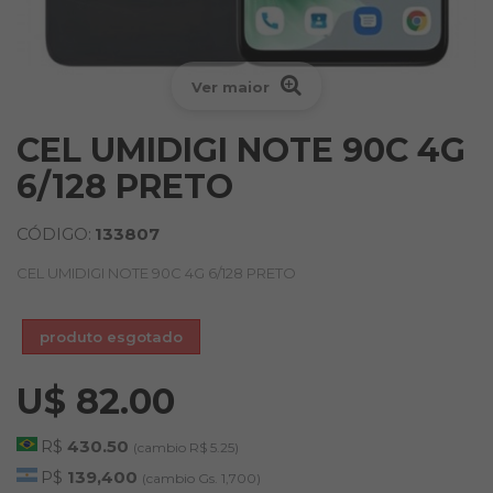
Ver maior
CEL UMIDIGI NOTE 90C 4G
6/128 PRETO
CÓDIGO:
133807
CEL UMIDIGI NOTE 90C 4G 6/128 PRETO
produto esgotado
U$ 82.00
R$
430.50
(cambio R$ 5.25)
P$
139,400
(cambio Gs. 1,700)