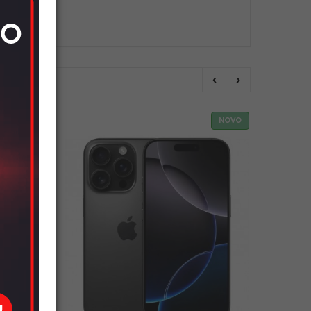
‹
›
NOVO
NOVO