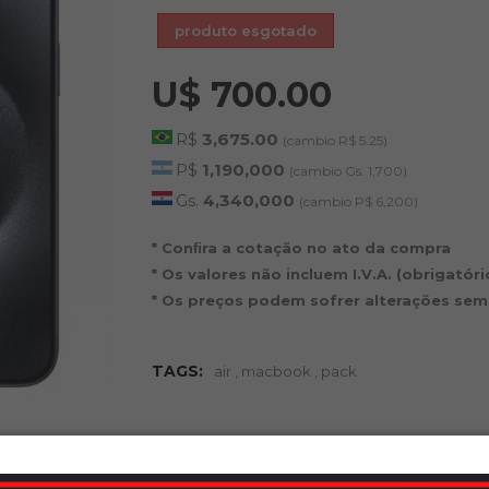
produto esgotado
U$ 700.00
R$
3,675.00
(cambio R$ 5.25)
P$
1,190,000
(cambio Gs. 1,700)
Gs.
4,340,000
(cambio P$ 6,200)
* Conﬁra a cotação no ato da compra
* Os valores não incluem I.V.A. (obrigatór
* Os preços podem sofrer alterações sem
TAGS:
air
,
macbook
,
pack