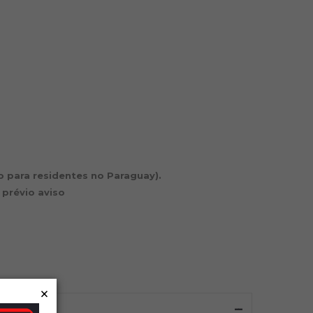
io para residentes no Paraguay).
 prévio aviso
×