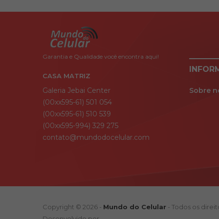
Garantia e Qualidade você encontra aqui!
INFOR
CASA MATRIZ
Galeria Jebai Center
Sobre n
(00xx595-61) 501 054
(00xx595-61) 510 539
(00xx595-994) 329 275
contato@mundodocelular.com
Copyright © 2026 -
Mundo do Celular
- Todos os direi
Desenvolvido por