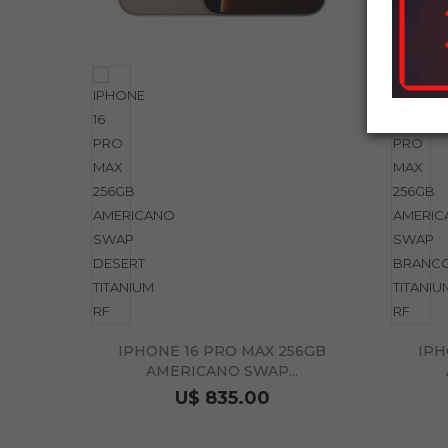
IPHONE 16 PRO MAX 256GB
IPH
AMERICANO SWAP...
U$ 835.00