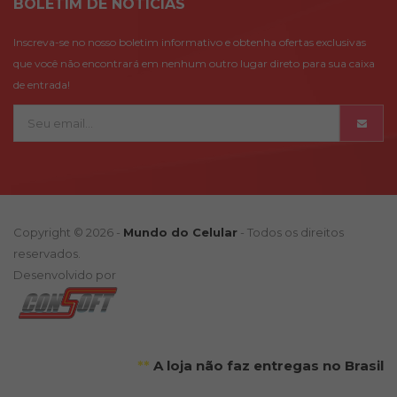
BOLETÍM DE NOTÍCIAS
Inscreva-se no nosso boletim informativo e obtenha ofertas exclusivas
que você não encontrará em nenhum outro lugar direto para sua caixa
de entrada!
Copyright © 2026 -
Mundo do Celular
- Todos os direitos
reservados.
Desenvolvido por
**
A loja não faz entregas no Brasil