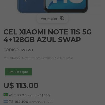
Ver maior
CEL XIAOMI NOTE 11S 5G
4+128GB AZUL SWAP
CÓDIGO:
128391
CEL XIAOMI NOTE 11S 5G 4+128GB AZUL SWAP
Em Estoque
U$ 113.00
R$
593.25
(cambio R$ 5.25)
P$
192,100
(cambio Gs. 1,700)