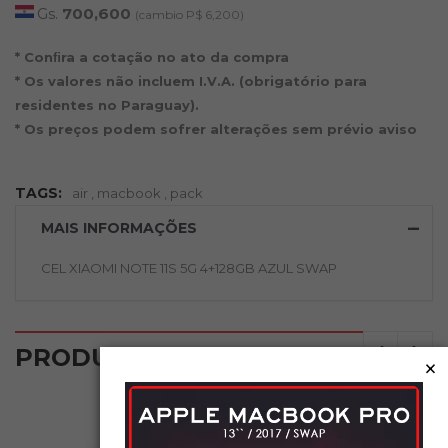
Gs.
700,600
(cambio P$ 6,200)
* Conﬁra a cotação no ato da compra
* Os valores não incluem I.V.A. (obrigatório para
residentes no Paraguay).
* Os preços podem sofrer alterações sem prévio aviso
TAGS:
air
,
macbook
,
pack
MAIS INFORMAÇÕES
CEL XIAOMI NOTE 11S 5G 4+128GB AZUL SWAP
‹
›
PRODUTOS RELACIONADOS
×
NOVO