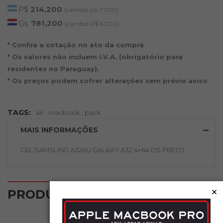
P$
214,200
(cambio Gs. 1,700)
Gs.
781,200
(cambio P$ 6,200)
* Conﬁra a cotação no ato da compra
* Os valores não incluem I.V.A. (obrigatório para
residentes no Paraguay).
* Os preços podem sofrer alterações sem prévio aviso
TAGS:
air
,
macbook
,
pack
MAIS INFORMAÇÕES
CEL SAMSUNG A326U GALAXY A32 4+64 DS PRETO
×
‹
›
PRODUTOS RELACIONADOS
NOVO