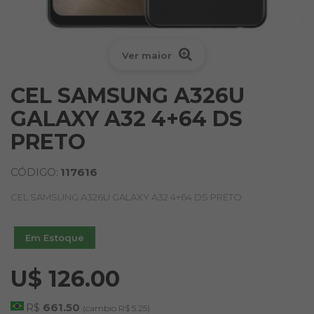
Ver maior
CEL SAMSUNG A326U
GALAXY A32 4+64 DS
PRETO
CÓDIGO:
117616
CEL SAMSUNG A326U GALAXY A32 4+64 DS PRETO
Em Estoque
U$ 126.00
R$
661.50
(cambio R$ 5.25)