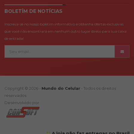
BOLETÍM DE NOTÍCIAS
Inscreva-se no nosso boletim informativo e obtenha ofertas exclusivas
que você não encontrará em nenhum outro lugar direto para sua caixa
de entrada!
Copyright © 2026 -
Mundo do Celular
- Todos os direitos
reservados.
Desenvolvido por
**
A loja não faz entregas no Brasil