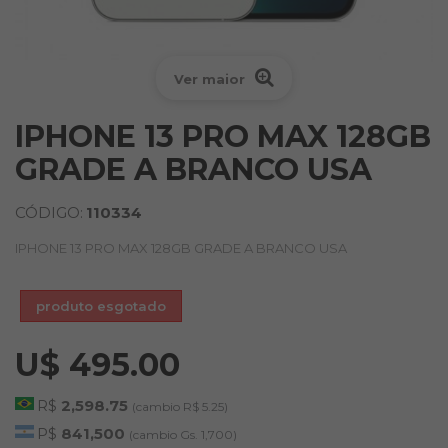
Ver maior
IPHONE 13 PRO MAX 128GB
GRADE A BRANCO USA
CÓDIGO:
110334
IPHONE 13 PRO MAX 128GB GRADE A BRANCO USA
produto esgotado
U$ 495.00
R$
2,598.75
(cambio R$ 5.25)
P$
841,500
(cambio Gs. 1,700)