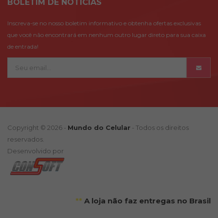
BOLETÍM DE NOTÍCIAS
Inscreva-se no nosso boletim informativo e obtenha ofertas exclusivas
que você não encontrará em nenhum outro lugar direto para sua caixa
de entrada!
Copyright © 2026 -
Mundo do Celular
- Todos os direitos
reservados.
Desenvolvido por
**
A loja não faz entregas no Brasil