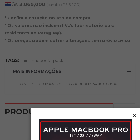
Gs.
3,069,000
(cambio P$ 6,200)
* Conﬁra a cotação no ato da compra
* Os valores não incluem I.V.A. (obrigatório para
residentes no Paraguay).
* Os preços podem sofrer alterações sem prévio aviso
TAGS:
air
,
macbook
,
pack
MAIS INFORMAÇÕES
IPHONE 13 PRO MAX 128GB GRADE A BRANCO USA
‹
›
PRODUTOS RELACIONADOS
×
NOVO