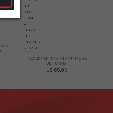
RECEP
V H8
D
RECEPTOR IPTV ATV PRIME 4K
ULTRA HD...
U$ 65.00