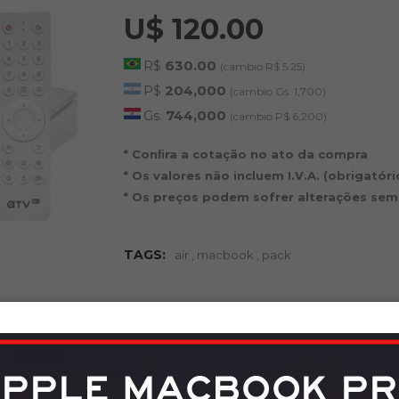
U$ 120.00
R$
630.00
(cambio R$ 5.25)
P$
204,000
(cambio Gs. 1,700)
Gs.
744,000
(cambio P$ 6,200)
* Conﬁra a cotação no ato da compra
* Os valores não incluem I.V.A. (obrigatór
* Os preços podem sofrer alterações sem
TAGS:
air
,
macbook
,
pack