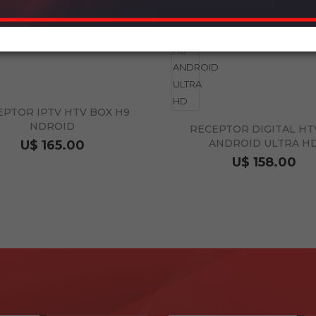
EPTOR IPTV HTV BOX H9
NDROID
RECEPTOR DIGITAL HT
ANDROID ULTRA H
U$ 165.00
U$ 158.00