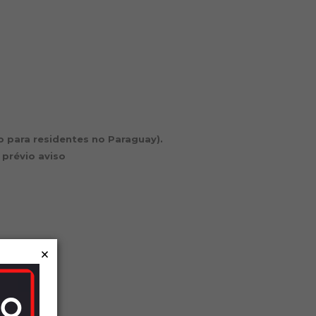
io para residentes no Paraguay).
 prévio aviso
×