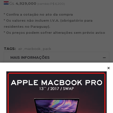
Gs.
4,929,000
(cambio P$ 6,200)
* Conﬁra a cotação no ato da compra
* Os valores não incluem I.V.A. (obrigatório para
residentes no Paraguay).
* Os preços podem sofrer alterações sem prévio aviso
TAGS:
air
,
macbook
,
pack
MAIS INFORMAÇÕES
×
IPHONE 17 256 WHITE AS IS + NO ACTIVE
‹
›
PRODUTOS RELACIONADOS
NOVO