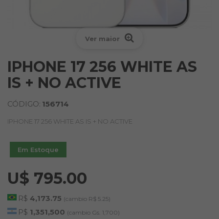
Ver maior
IPHONE 17 256 WHITE AS
IS + NO ACTIVE
CÓDIGO:
156714
IPHONE 17 256 WHITE AS IS + NO ACTIVE
Em Estoque
U$ 795.00
R$
4,173.75
(cambio R$ 5.25)
P$
1,351,500
(cambio Gs. 1,700)