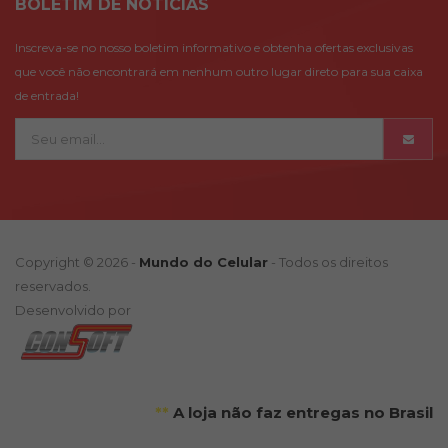
BOLETÍM DE NOTÍCIAS
Inscreva-se no nosso boletim informativo e obtenha ofertas exclusivas
que você não encontrará em nenhum outro lugar direto para sua caixa
de entrada!
Copyright © 2026 -
Mundo do Celular
- Todos os direitos
reservados.
Desenvolvido por
**
A loja não faz entregas no Brasil