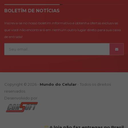
BOLETÍM DE NOTÍCIAS
Inscreva-se no nosso boletim informativo e obtenha ofertas exclusivas
que você não encontrará em nenhum outro lugar direto para sua caixa
de entrada!
Copyright © 2026 -
Mundo do Celular
- Todos os direitos
reservados.
Desenvolvido por
**
A loja não faz entregas no Brasil