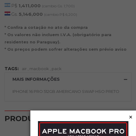
P$
1,411,000
(cambio Gs. 1,700)
Gs.
5,146,000
(cambio P$ 6,200)
* Conﬁra a cotação no ato da compra
* Os valores não incluem I.V.A. (obrigatório para
residentes no Paraguay).
* Os preços podem sofrer alterações sem prévio aviso
TAGS:
air
,
macbook
,
pack
MAIS INFORMAÇÕES
IPHONE 16 PRO 512GB AMERICANO SWAP HSO PRETO
×
‹
›
PRODUTOS RELACIONADOS
NOVO