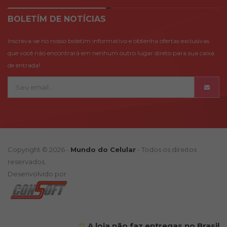
BOLETÍM DE NOTÍCIAS
Inscreva-se no nosso boletim informativo e obtenha ofertas exclusivas
que você não encontrará em nenhum outro lugar direto para sua caixa
de entrada!
Copyright © 2026 -
Mundo do Celular
- Todos os direitos
reservados.
Desenvolvido por
**
A loja não faz entregas no Brasil