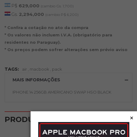
P$
629,000
(cambio Gs. 1,700)
Gs.
2,294,000
(cambio P$ 6,200)
* Conﬁra a cotação no ato da compra
* Os valores não incluem I.V.A. (obrigatório para
residentes no Paraguay).
* Os preços podem sofrer alterações sem prévio aviso
TAGS:
air
,
macbook
,
pack
MAIS INFORMAÇÕES
IPHONE 14 256GB AMERICANO SWAP HSO BLACK
×
‹
›
PRODUTOS RELACIONADOS
NOVO