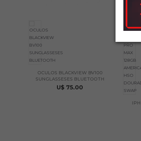
OCULOS BLACKVIEW BV100
SUNGLASSESES BLUETOOTH
U$ 75.00
IPH