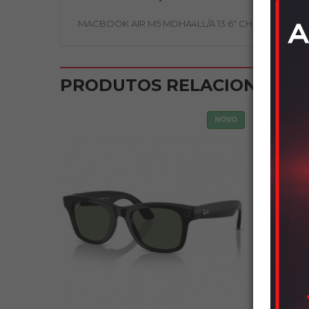
MACBOOK AIR M5 MDHA4LL/A 13.6" CHIP 16RAM /51
PRODUTOS RELACIONADOS
NOVO