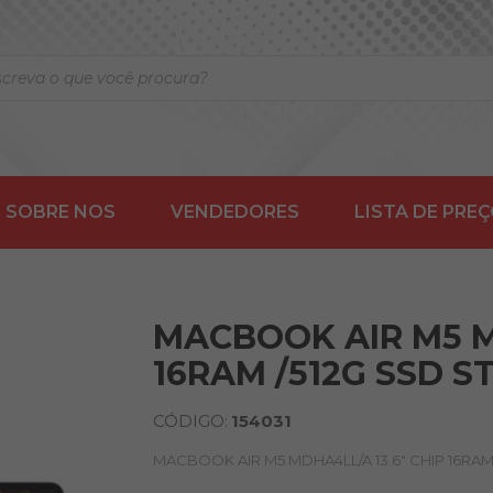
SOBRE NOS
VENDEDORES
LISTA DE PRE
MACBOOK AIR M5 M
16RAM /512G SSD S
CÓDIGO:
154031
MACBOOK AIR M5 MDHA4LL/A 13.6" CHIP 16RAM