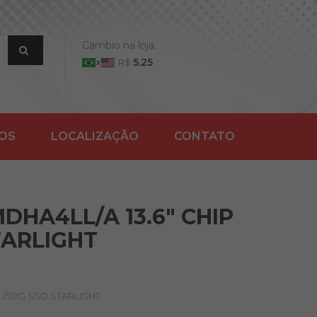
Cambio na loja:
5.25
R$
ÇOS
LOCALIZAÇÃO
CONTATO
DHA4LL/A 13.6" CHIP
TARLIGHT
 /512G SSD STARLIGHT