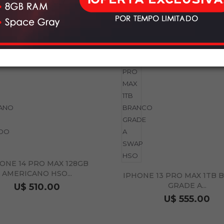
ONE 14 PRO MAX 128GB
AMERICANO HSO...
IPHONE 13 PRO MAX 1TB 
GRADE A...
U$ 510.00
U$ 555.00