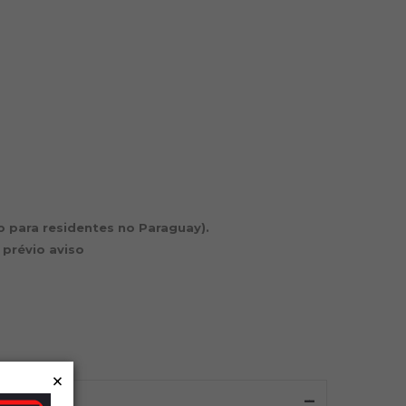
io para residentes no Paraguay).
 prévio aviso
×