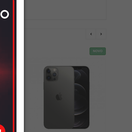
‹
›
NOVO
NOVO