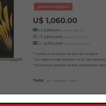
produto esgotado
U$ 1,060.00
R$
5,565.00
(cambio R$ 5.25)
P$
1,802,000
(cambio Gs. 1,700)
Gs.
6,572,000
(cambio P$ 6,200)
* Conﬁra a cotação no ato da compra
* Os valores não incluem I.V.A. (obrigatór
* Os preços podem sofrer alterações sem
TAGS:
air
,
macbook
,
pack