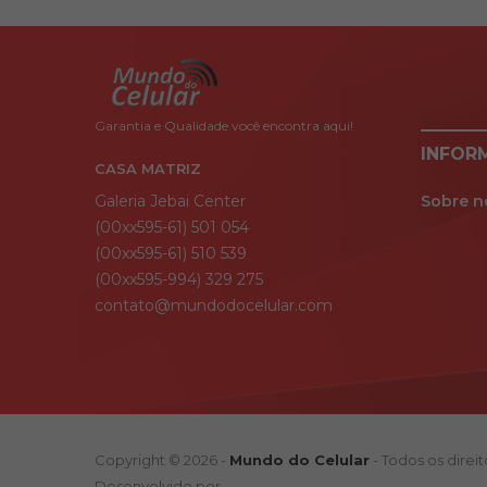
Garantia e Qualidade você encontra aqui!
INFOR
CASA MATRIZ
Galeria Jebai Center
Sobre n
(00xx595-61) 501 054
(00xx595-61) 510 539
(00xx595-994) 329 275
contato@mundodocelular.com
Copyright © 2026 -
Mundo do Celular
- Todos os direi
Desenvolvido por