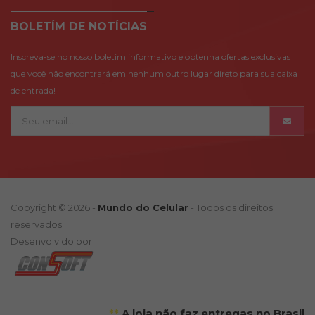
BOLETÍM DE NOTÍCIAS
Inscreva-se no nosso boletim informativo e obtenha ofertas exclusivas
que você não encontrará em nenhum outro lugar direto para sua caixa
de entrada!
Copyright © 2026 -
Mundo do Celular
- Todos os direitos
reservados.
Desenvolvido por
**
A loja não faz entregas no Brasil