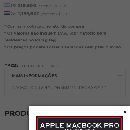
P$
319,600
(cambio Gs. 1,700)
Gs.
1,165,600
(cambio P$ 6,200)
* Conﬁra a cotação no ato da compra
* Os valores não incluem I.V.A. (obrigatório para
residentes no Paraguay).
* Os preços podem sofrer alterações sem prévio aviso
TAGS:
air
,
macbook
,
pack
MAIS INFORMAÇÕES
MACBOOK AIR 2017/ I7 A1466 13” /2.2 128GB SWAP IN
×
‹
›
PRODUTOS RELACIONADOS
NOVO