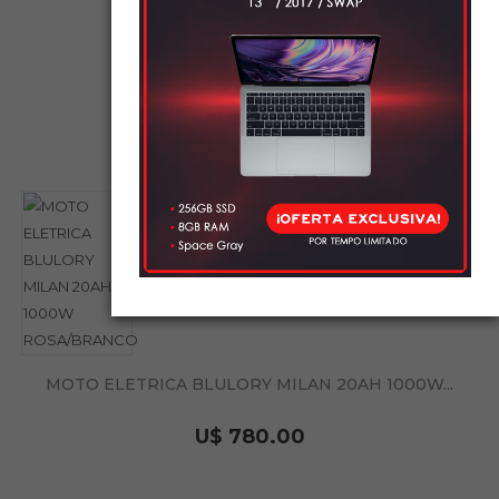
MOTO ELETRICA BLULORY MILAN 20AH 1000W...
U$ 780.00