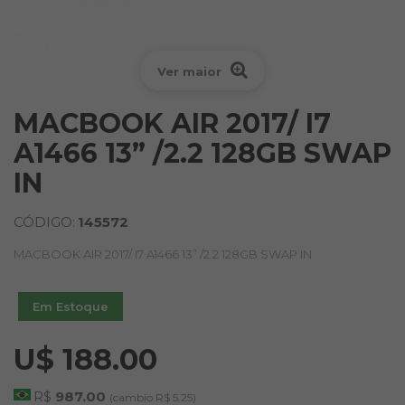
Ver maior
MACBOOK AIR 2017/ I7
A1466 13” /2.2 128GB SWAP
IN
CÓDIGO:
145572
MACBOOK AIR 2017/ I7 A1466 13” /2.2 128GB SWAP IN
Em Estoque
U$ 188.00
R$
987.00
(cambio R$ 5.25)