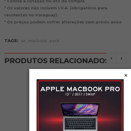
* Conﬁra a cotação no ato da compra
* Os valores não incluem I.V.A. (obrigatório para
residentes no Paraguay).
* Os preços podem sofrer alterações sem prévio aviso
TAGS:
air
,
macbook
,
pack
‹
›
PRODUTOS RELACIONADOS
×