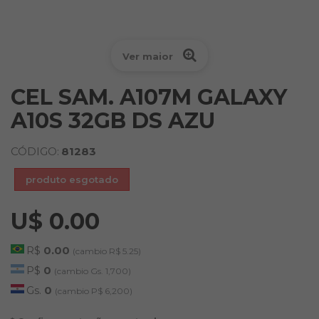
Ver maior
CEL SAM. A107M GALAXY
A10S 32GB DS AZU
CÓDIGO:
81283
produto esgotado
U$ 0.00
R$
0.00
(cambio R$ 5.25)
P$
0
(cambio Gs. 1,700)
Gs.
0
(cambio P$ 6,200)