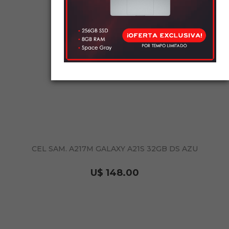
CEL SAM. A217M GALAXY A21S 32GB DS AZU
U$ 148.00