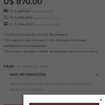
U$ 870.00
R$
4,567.50
(cambio R$ 5.25)
P$
1,479,000
(cambio Gs. 1,700)
Gs.
5,394,000
(cambio P$ 6,200)
* Conﬁra a cotação no ato da compra
* Os valores não incluem I.V.A. (obrigatório para
residentes no Paraguay).
* Os preços podem sofrer alterações sem prévio aviso
TAGS:
air
,
macbook
,
pack
MAIS INFORMAÇÕES
APPLE MACBOOK AIR MRY53LL/A 2024 M3 8GB RAM /
512GB 13“6 MIGNINGHT
×