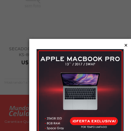
×
SECADOR WARLUCKS
KS-8898 110V
U$ 15.00
Mostrando 1 a 1 de 1 item
Garantia e Qualidade você encontra aqui!