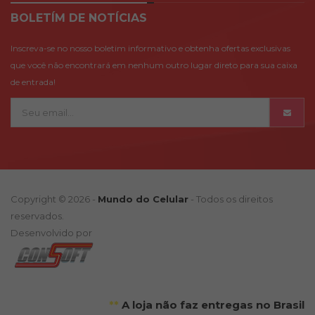
BOLETÍM DE NOTÍCIAS
Inscreva-se no nosso boletim informativo e obtenha ofertas exclusivas
que você não encontrará em nenhum outro lugar direto para sua caixa
de entrada!
Copyright © 2026 -
Mundo do Celular
- Todos os direitos
reservados.
Desenvolvido por
**
A loja não faz entregas no Brasil