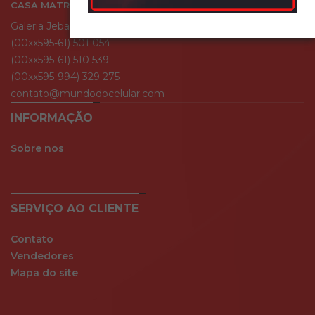
CASA MATRIZ
Galeria Jebai Center
(00xx595-61) 501 054
(00xx595-61) 510 539
(00xx595-994) 329 275
contato@mundodocelular.com
INFORMAÇÃO
Sobre nos
SERVIÇO AO CLIENTE
Contato
Vendedores
Mapa do site