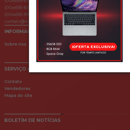
(00xx595-61) 501 054
(00xx595-61) 510 539
(00xx595-994) 329 275
contato@mundodocelular.com
INFORMAÇÃO
Sobre nos
SERVIÇO AO CLIENTE
Contato
Vendedores
Mapa do site
BOLETÍM DE NOTÍCIAS