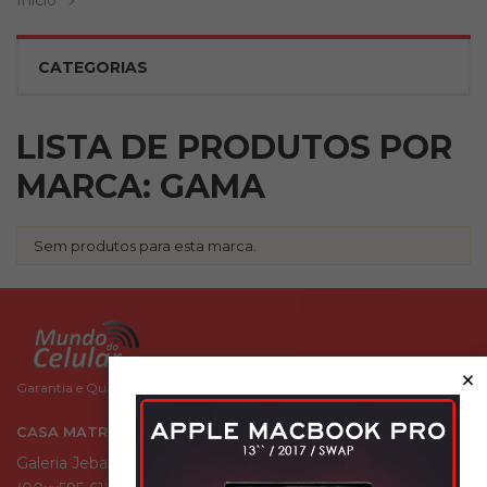
Inicio
CATEGORIAS
LISTA DE PRODUTOS POR
MARCA: GAMA
Sem produtos para esta marca.
×
Garantia e Qualidade você encontra aqui!
CASA MATRIZ
Galeria Jebai Center