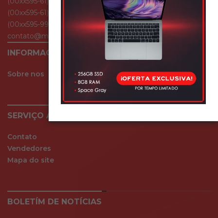
(00xx595-61) 501 054
(00xx595-61) 510 539
(00xx595-994) 329 275
contato@mundodocelular.com
INFORMAÇÃO
Sobre nos
SERVIÇO AO CLIENTE
Contato
Vendedores
Mapa do site
BOLETÍM DE NOTÍCIAS