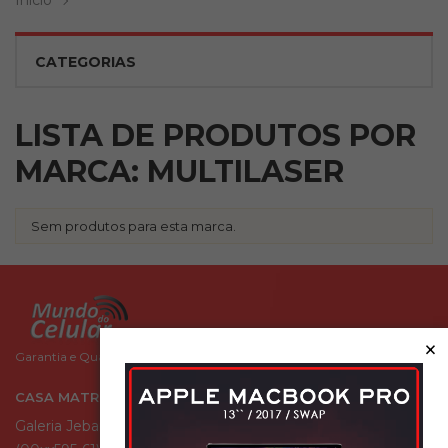
Inicio
CATEGORIAS
LISTA DE PRODUTOS POR
MARCA: MULTILASER
Sem produtos para esta marca.
×
Garantia e Qualidade você encontra aqui!
CASA MATRIZ
Galeria Jebai Center